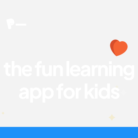
t
h
e
f
u
n
l
e
a
r
n
i
n
g
a
p
p
f
o
r
k
i
d
s