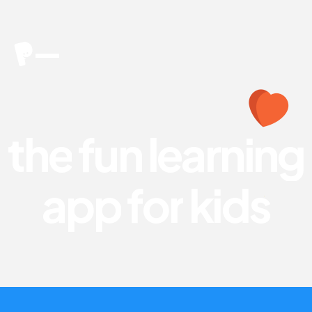
t
h
e
f
u
n
l
e
a
r
n
i
n
g
a
p
p
f
o
r
k
i
d
s